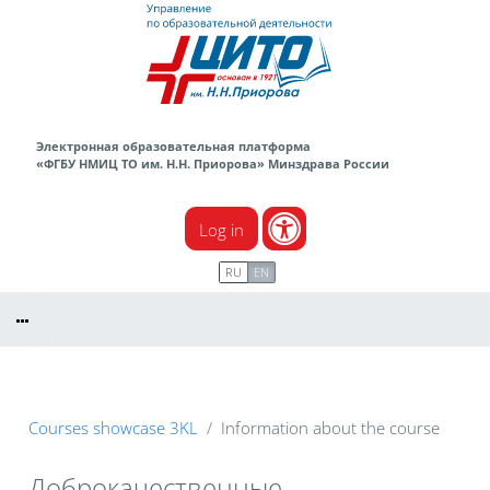
Skip to main content
Электронная образовательная платформа
«ФГБУ НМИЦ ТО им. Н.Н. Приорова» Минздрава России
Log in
RU
EN
Courses showcase 3KL
Information about the course
Доброкачественные