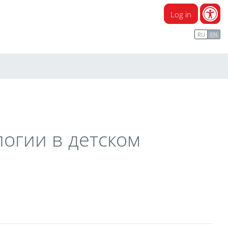
Log in
RU
EN
огии в детском