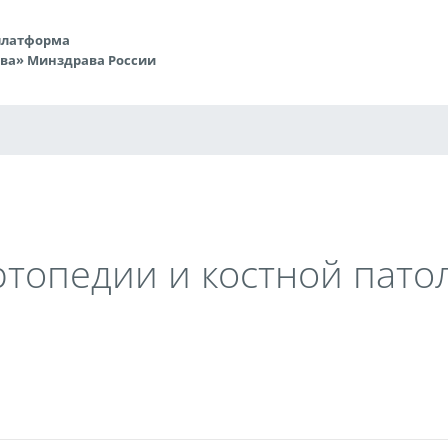
платформа
ова» Минздрава России
топедии и костной патол